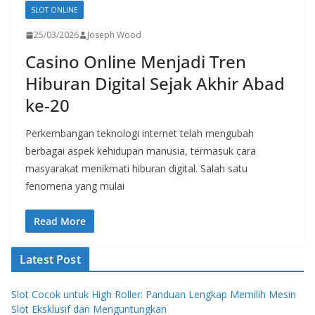
SLOT ONLINE
25/03/2026
Joseph Wood
Casino Online Menjadi Tren
Hiburan Digital Sejak Akhir Abad
ke-20
Perkembangan teknologi internet telah mengubah
berbagai aspek kehidupan manusia, termasuk cara
masyarakat menikmati hiburan digital. Salah satu
fenomena yang mulai
Read More
Latest Post
Slot Cocok untuk High Roller: Panduan Lengkap Memilih Mesin
Slot Eksklusif dan Menguntungkan