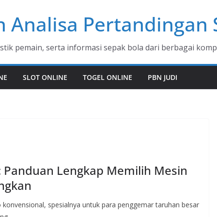
an Analisa Pertandingan
tik pemain, serta informasi sepak bola dari berbagai kompe
NE
SLOT ONLINE
TOGEL ONLINE
PBN JUDI
er: Panduan Lengkap Memilih Mesin
ungkan
 konvensional, spesialnya untuk para penggemar taruhan besar
ang