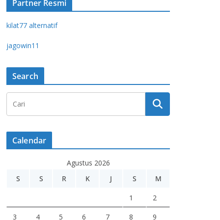
Partner Resmi
kilat77 alternatif
jagowin11
Search
Calendar
Agustus 2026
S
S
R
K
J
S
M
1
2
3
4
5
6
7
8
9