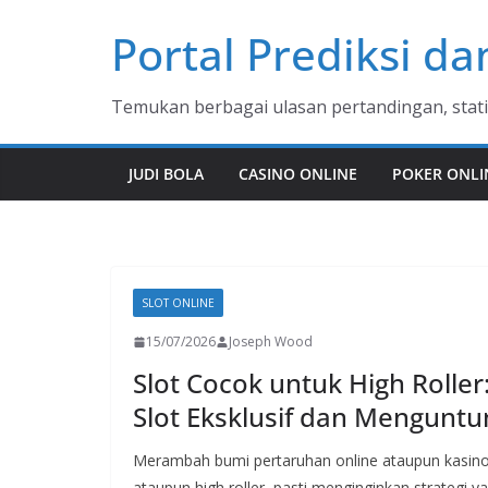
Skip
Portal Prediksi d
to
content
Temukan berbagai ulasan pertandingan, statis
JUDI BOLA
CASINO ONLINE
POKER ONLI
SLOT ONLINE
15/07/2026
Joseph Wood
Slot Cocok untuk High Roll
Slot Eksklusif dan Mengunt
Merambah bumi pertaruhan online ataupun kasino
ataupun high roller, pasti menginginkan strategi y